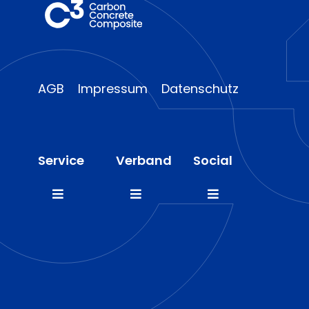
AGB
Impressum
Datenschutz
Service
Verband
Social
Toggle
Toggle
Toggle
Navigation
Navigation
Navigation
FAQ
Mitglieder
LinkedIn
Presse
Team
Instagram