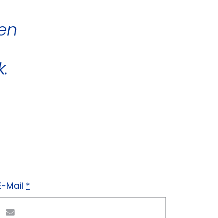
een
.
E-Mail
*