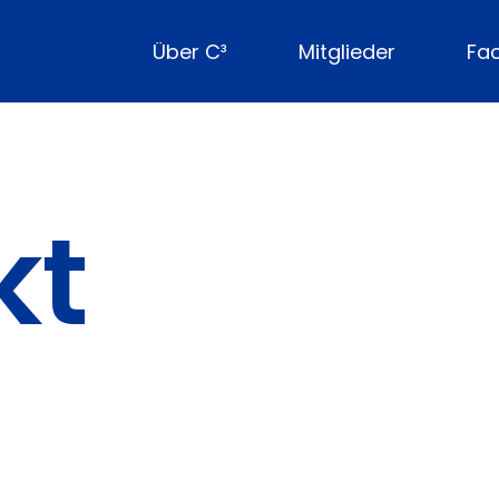
Über C³
Mitglieder
Fa
kt