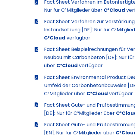
Fact Sheet Verfahren im Betonfertigte
Nur für C³Mitglieder über
C³Cloud
ver
Fact Sheet Verfahren zur Verstärkung
Instandsetzung [DE]: Nur für C³Mitglie
C³Cloud
verfügbar
Fact Sheet Beispielrechnungen für Ve
Neubau mit Carbonbeton [DE]: Nur für 
über
C³Cloud
verfügbar
Fact Sheet Environmental Product Dec
Umfeld der Carbonbetonbauweise [DE]
C³Mitglieder über
C³Cloud
verfügbar
Fact Sheet Güte- und Prüfbestimmun
[DE]: Nur für C³Mitglieder über
C³Clou
Fact Sheet Güte- und Prüfbestimmun
[EN]: Nur für C³Mitglieder über
C³Clou