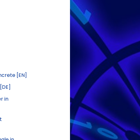
ncrete [EN]
 [DE]
r in
t
ale in