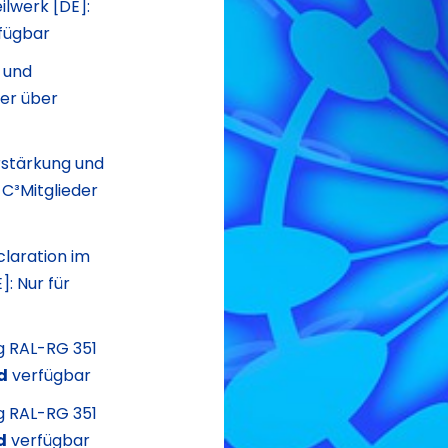
ilwerk [DE]:
fügbar
 und
der über
rstärkung und
C³Mitglieder
laration im
: Nur für
g RAL-RG 351
d
verfügbar
g RAL-RG 351
d
verfügbar