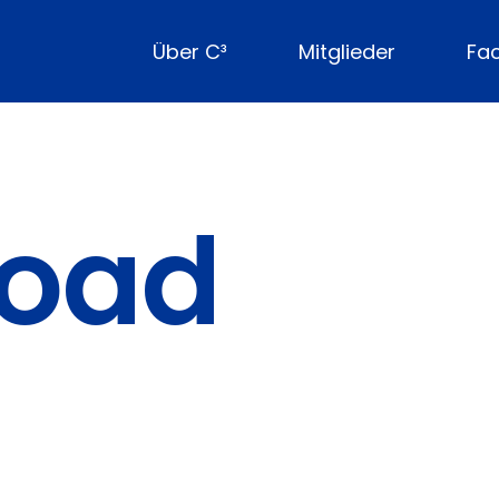
Über C³
Mitglieder
Fa
oad