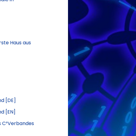
erste Haus aus
nd [DE]
nd [EN]
es C³Verbandes