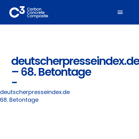
Zum
Inhalt
Toggl
springen
Naviga
Über C³
deutscherpresseindex.d
Mitglieder
– 68. Betontage
Fachbereiche
-
deutscherpresseindex.de
Carbonbeton
68. Betontage
Suche
nach: