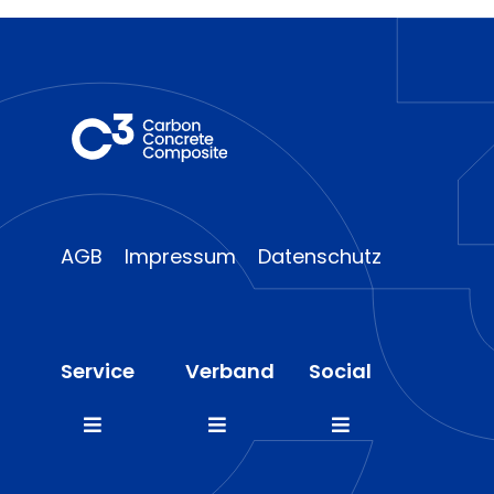
AGB
Impressum
Datenschutz
Service
Verband
Social
Toggle
Toggle
Toggle
Navigation
Navigation
Navigation
FAQ
Mitglieder
LinkedIn