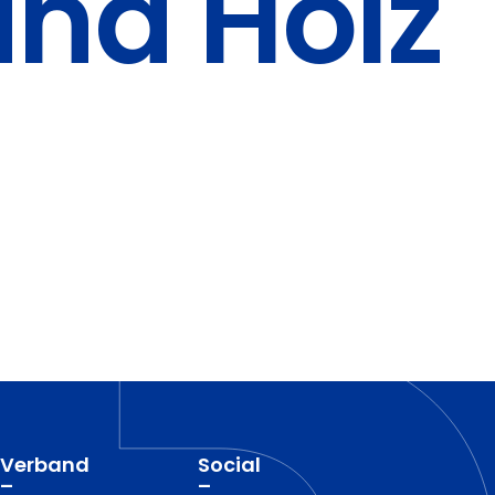
nd Holz
Verband
Social
–
–