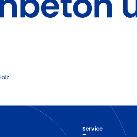
nbeton u
Holz
Service
–