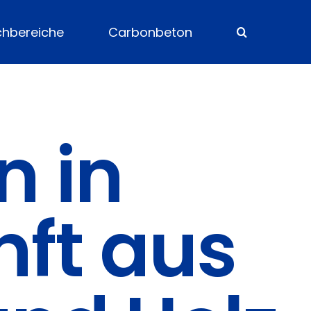
chbereiche
Carbonbeton
n in
nft aus