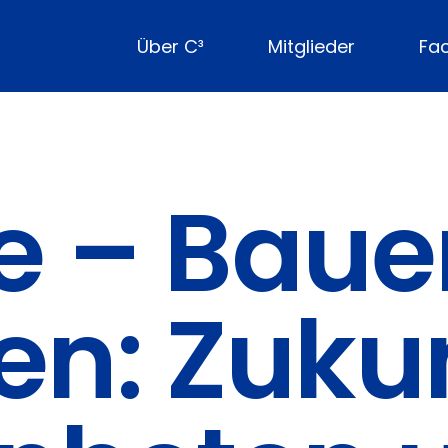
Über C³
Mitglieder
Fa
e – Baue
n: Zuku