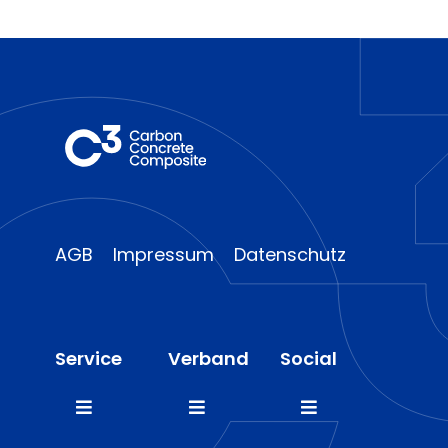
AGB
Impressum
Datenschutz
Service
Verband
Social
Toggle
Toggle
Toggle
Navigation
Navigation
Navigation