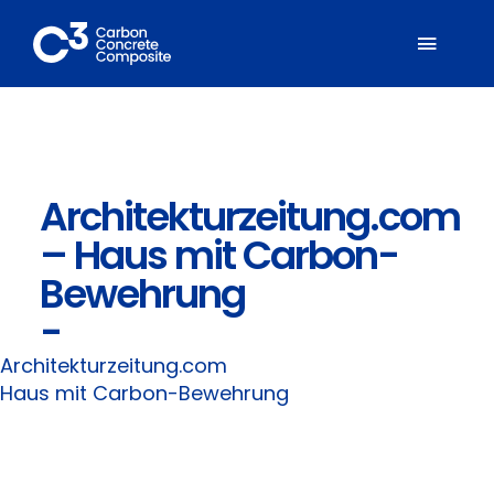
Zum
Inhalt
Toggl
springen
Naviga
Über C³
Architekturzeitung.com
Mitglieder
– Haus mit Carbon-
Fachbereiche
Bewehrung
-
Carbonbeton
Architekturzeitung.com
Haus mit Carbon-Bewehrung
Suche
nach: