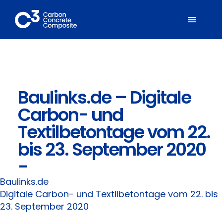
Zum
Inhalt
Toggl
springen
Naviga
Über C³
Baulinks.de – Digitale
Mitglieder
Carbon- und
Fachbereiche
Textilbetontage vom 22.
bis 23. September 2020
Carbonbeton
-
Baulinks.de
Suche
Digitale Carbon- und Textilbetontage vom 22. bis
nach:
23. September 2020