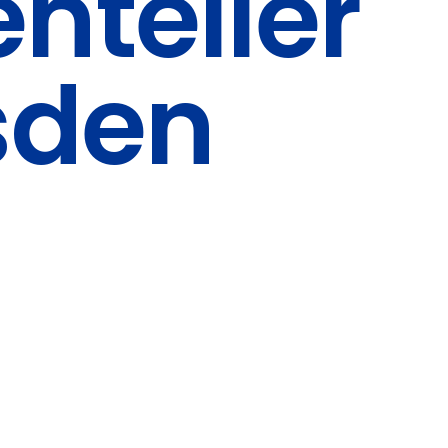
nteller
esden