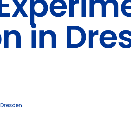
 Experime
on in Dr
n Dresden