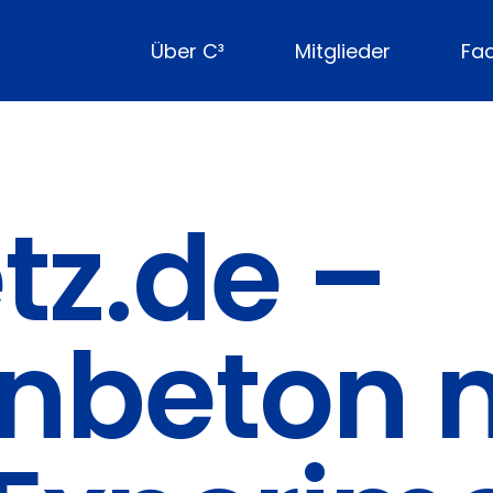
Über C³
Mitglieder
Fa
tz.de –
nbeton 