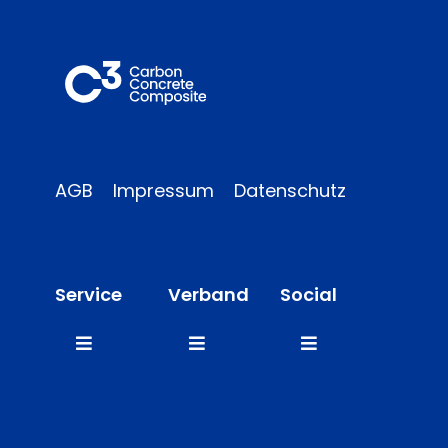
AGB
Impressum
Datenschutz
Service
Verband
Social
Toggle
Toggle
Toggle
Navigation
Navigation
Navigation
FAQ
Mitglieder
LinkedIn