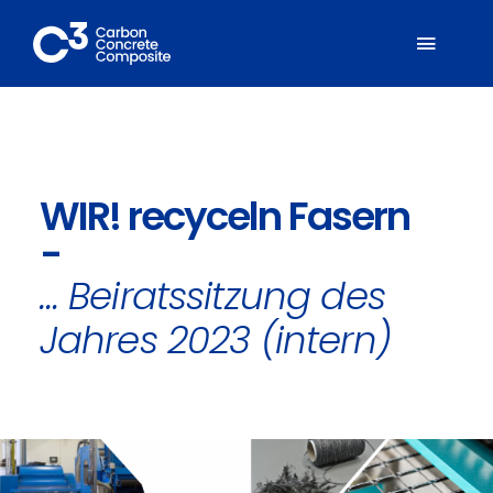
Zum
Inhalt
Toggl
springen
Naviga
Über C³
WIR! recyceln Fasern
Mitglieder
-
Fachbereiche
… Beiratssitzung des
Jahres 2023 (intern)
Carbonbeton
Suche
nach: