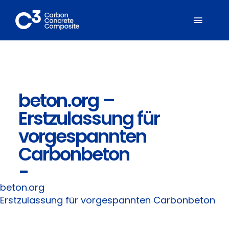
Zum
Inhalt
Toggl
springen
Naviga
Über C³
beton.org –
Mitglieder
Erstzulassung für
Fachbereiche
vorgespannten
Carbonbeton
Carbonbeton
-
beton.org
Suche
Erstzulassung für vorgespannten Carbonbeton
nach: