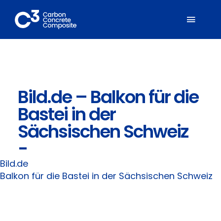
Zum
Inhalt
Toggl
springen
Naviga
Über C³
Bild.de – Balkon für die
Mitglieder
Bastei in der
Fachbereiche
Sächsischen Schweiz
-
Carbonbeton
Bild.de
Balkon für die Bastei in der Sächsischen Schweiz
Suche
nach: