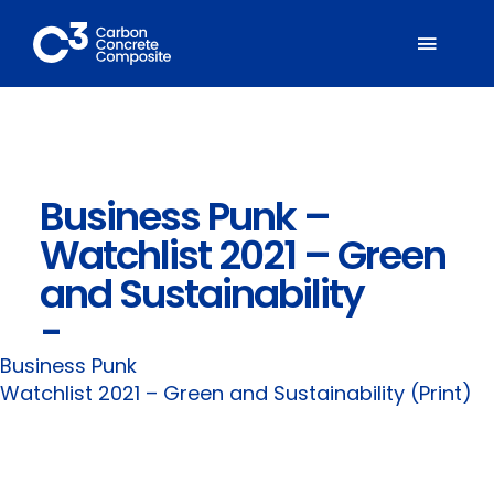
Zum
Inhalt
Toggl
springen
Naviga
Über C³
Business Punk –
Mitglieder
Watchlist 2021 – Green
Fachbereiche
and Sustainability
-
Carbonbeton
Business Punk
Watchlist 2021 – Green and Sustainability (Print)
Suche
nach: