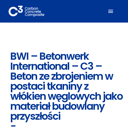
Zum
Inhalt
Toggl
springen
Naviga
Über C³
BWI – Betonwerk
Mitglieder
International – C3 –
Fachbereiche
Beton ze zbrojeniem w
postaci tkaniny z
Carbonbeton
włókien węglowych jako
materiał budowlany
Suche
przyszłości
nach:
-