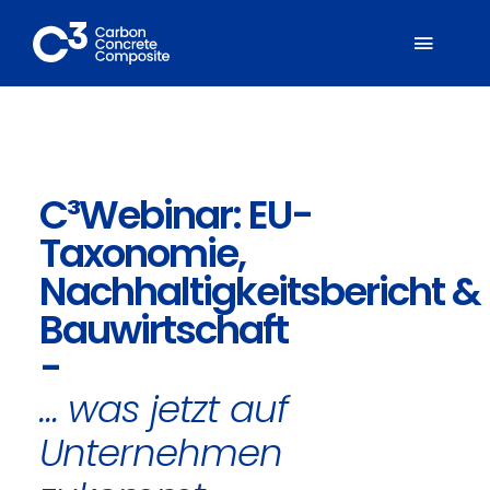
Zum
Inhalt
Toggl
springen
Naviga
Über C³
C³Webinar: EU-
Mitglieder
Taxonomie,
Fachbereiche
Nachhaltigkeitsbericht &
Bauwirtschaft
Carbonbeton
-
…
was jetzt auf
Suche
nach:
Unternehmen