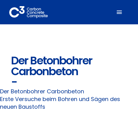
Zum
Inhalt
Toggl
springen
Naviga
Über C³
Der Betonbohrer
Mitglieder
Carbonbeton
Fachbereiche
-
Der Betonbohrer Carbonbeton
Carbonbeton
Erste Versuche beim Bohren und Sägen des
neuen Baustoffs
Suche
nach: