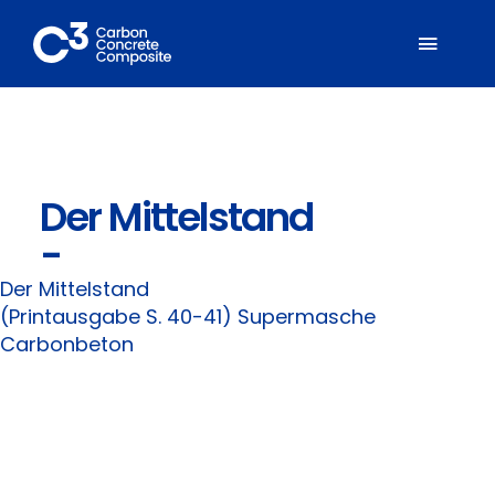
Zum
Inhalt
Toggl
springen
Naviga
Über C³
Der Mittelstand
Mitglieder
-
Fachbereiche
Der Mittelstand
(Printausgabe S. 40-41) Supermasche
Carbonbeton
Carbonbeton
Suche
nach: