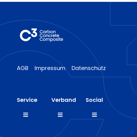
AGB
Impressum
Datenschutz
Service
Verband
Social
Toggle
Toggle
Toggle
Navigation
Navigation
Navigation
FAQ
Mitglieder
LinkedIn