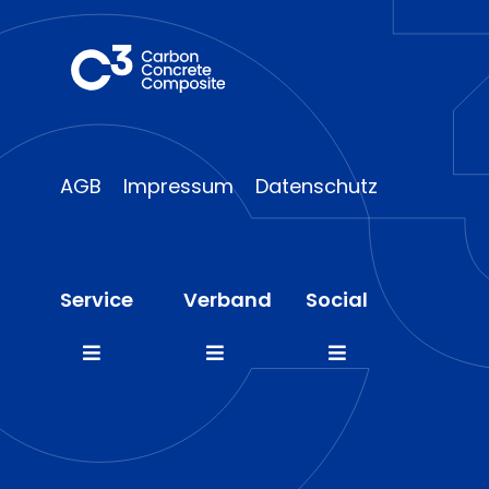
AGB
Impressum
Datenschutz
Service
Verband
Social
Toggle
Toggle
Toggle
Navigation
Navigation
Navigation
FAQ
Mitglieder
LinkedIn
Presse
Team
Instagram