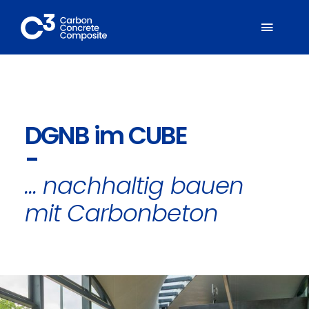
Zum
Inhalt
Toggl
springen
Naviga
Über C³
DGNB im CUBE
Mitglieder
-
Fachbereiche
… nachhaltig bauen
mit Carbonbeton
Carbonbeton
Suche
nach: