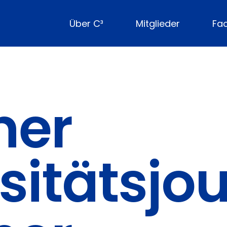
Über C³
Mitglieder
Fa
ner
sitätsjou