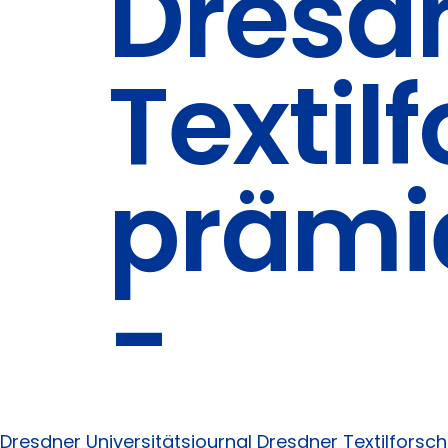
Dresd
Textil
prämie
-
Dresdner Universitätsjournal
Dresdner Textilforsc