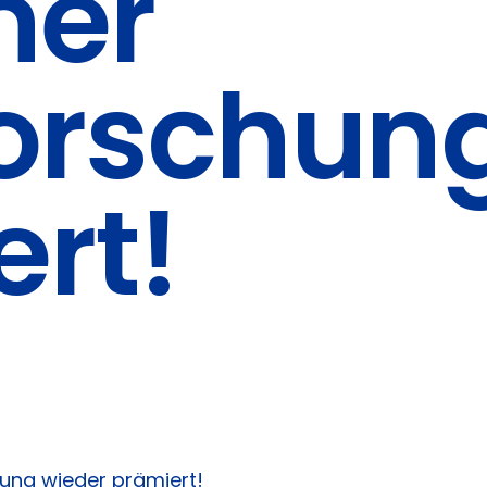
ner
forschun
rt!
hung wieder prämiert!