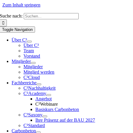
Zum Inhalt springen
Suche nach:
Toggle Navigation
Über C³
Über C³
Team
Vorstand
Mitglieder
Mitglieder
Mitglied werden
C³Cloud
Fachbereiche
C³Nachhaltigkeit
C³Academy
Angebot
C³Webinare
Basiskurs Carbonbeton
C³Saxony
Ihre Präsenz auf der BAU 2027
C³Standard
Carbonbeton