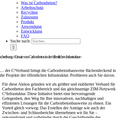
Was ist Carbonbeton?
Arbeitsschutz
Recycling
Zulassung
Produkt
Anwendung
Entwicklung
FAQ
Suche nach:
chreibung »Einsatz von Carbonbeton in der öffentlichen Infrastruktur«
… der C³Verband bringt die Carbonbetonbauweise flächendeckend in
die Projekte der öffentlichen Infrastruktur. Profitieren auch Sie davon.
Für diese Aktion gründen wir als größter und etablierter Verband für
Carbonbeton den Fachbereich und das gleichnamige ZIM-Netzwerk
C³Infrastuktur. Diese Initiative bietet eine hervorragende
Gelegenheit, den Weg für Ihre innovativen, nachhaltigen und
effizienten Lösungen für die Carbonbetonbauweise zu ebnen. Ein
Vorteil gleich vorweg: Das Erstellen der Anträge wie auch der
Zwischen- und Schlussberichte übernehmen wir für Sie –
unkompliziert und vollständig durch die Geschäftsstelle des