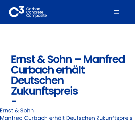
Zum
Inhalt
Toggl
springen
Naviga
Über C³
Ernst & Sohn – Manfred
Mitglieder
Curbach erhält
Fachbereiche
Deutschen
Zukunftspreis
Carbonbeton
-
Ernst & Sohn
Suche
Manfred Curbach erhält Deutschen Zukunftspreis
nach: