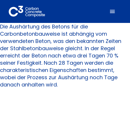
Zum
Inhalt
Toggl
springen
Naviga
Die Aushärtung des Betons für die
Carbonbetonbauweise ist abhängig vom
Über C³
verwendeten Beton, was den bekannten Zeiten
der Stahlbetonbauweise gleicht. In der Regel
Mitglieder
erreicht der Beton nach etwa drei Tagen 70 %
seiner Festigkeit. Nach 28 Tagen werden die
charakteristischen Eigenschaften bestimmt,
Fachbereiche
wobei der Prozess zur Aushärtung noch Tage
danach anhalten wird.
Carbonbeton
Suche
nach: