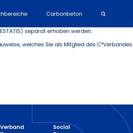
chbereiche
Carbonbeton
(DESTATIS) separat erhoben werden.
uweise, welches Sie als Mitglied des C³Verbandes
Verband
Social
–
–