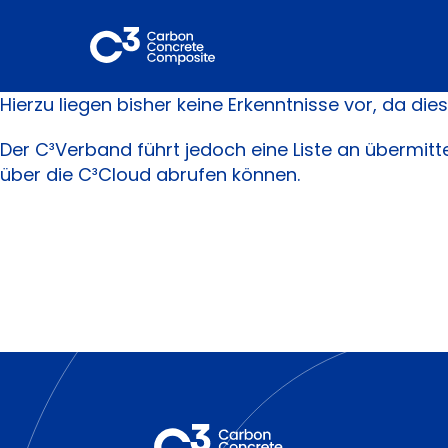
Zum
Inhalt
springen
Hierzu liegen bisher keine Erkenntnisse vor, da d
Der C³Verband führt jedoch eine Liste an übermi
über die C³Cloud abrufen können.