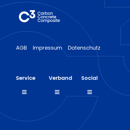
AGB
Impressum
Datenschutz
Service
Verband
Social
Toggle
Toggle
Toggle
Navigation
Navigation
Navigation
FAQ
Mitglieder
LinkedIn
Presse
Team
Instagram