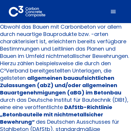
Zum
Inhalt
Toggl
springen
Naviga
Obwohl das Bauen mit Carbonbeton vor allem
durch neuartige Bauprodukte bzw. -arten
Über C³
charakterisiert ist, erleichtern bereits verfügbare
Bestimmungen und Leitlinien das Planen und
Mitglieder
Bauen im Umfeld nichtmetallischer Bewehrungen.
Hierzu zählen beispielsweise die durch den
C³Verband bereitgestellten Unterlagen, die
Fachbereiche
gelisteten
allgemeinen bauaufsichtlichen
Zulassungen (abZ) und/oder allgemeinen
Bauartgenehmigungen (aBG) im
Betonbau
Carbonbeton
durch das Deutsche Institut für Bautechnik (DIBt),
eine eine veröffentlichte
DAfStb-Richtlinie
Suche
„Betonbauteile mit nichtmetallsicher
nach:
Bewehrung“
des Deutschen Ausschusses für
Stahlbeton (DAfStb), standardmäßige