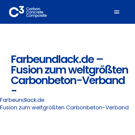
Zum
Inhalt
Toggl
springen
Naviga
Über C³
Farbeundlack.de –
Mitglieder
Fusion zum weltgrößten
Fachbereiche
Carbonbeton-Verband
-
Carbonbeton
Farbeundlack.de
Fusion zum weltgrößten Carbonbeton-Verband
Suche
nach: