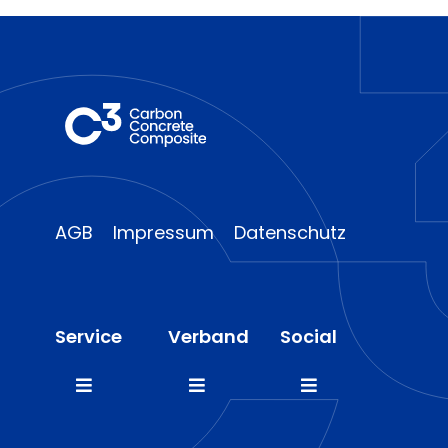
AGB
Impressum
Datenschutz
Service
Verband
Social
Toggle
Toggle
Toggle
Navigation
Navigation
Navigation
FAQ
Mitglieder
LinkedIn