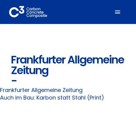
Zum
Inhalt
Toggl
springen
Naviga
Über C³
Frankfurter Allgemeine
Mitglieder
Zeitung
Fachbereiche
-
Frankfurter Allgemeine Zeitung
Carbonbeton
Auch im Bau: Karbon statt Stahl (Print)
Suche
nach: