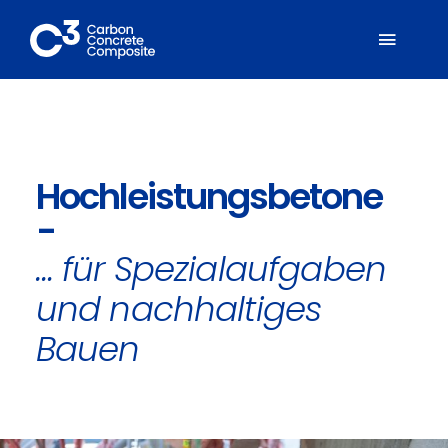
Zum
Inhalt
Toggl
springen
Naviga
Über C³
Hochleistungsbetone
Mitglieder
-
Fachbereiche
… für Spezialaufgaben
und nachhaltiges
Carbonbeton
Bauen
Suche
nach: