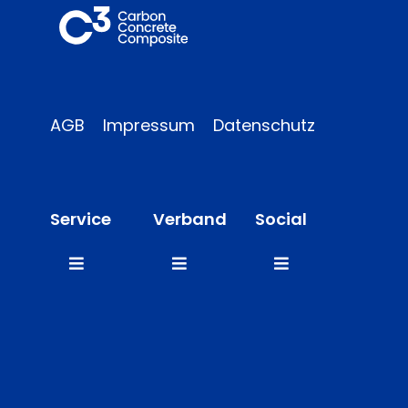
AGB
Impressum
Datenschutz
Service
Verband
Social
Toggle
Toggle
Toggle
Navigation
Navigation
Navigation
FAQ
Mitglieder
LinkedIn
Presse
Team
Instagram