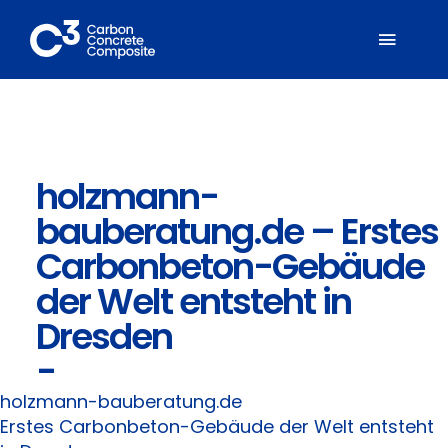
Zum
Inhalt
Toggl
springen
Naviga
Über C³
holzmann-
Mitglieder
bauberatung.de – Erstes
Fachbereiche
Carbonbeton-Gebäude
der Welt entsteht in
Carbonbeton
Dresden
-
Suche
nach:
holzmann-bauberatung.de
Erstes Carbonbeton-Gebäude der Welt entsteht