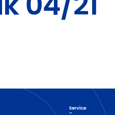
k 04/21
Service
–