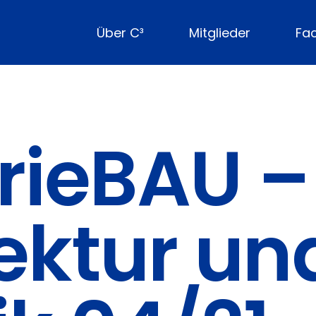
Über C³
Mitglieder
Fa
rieBAU –
ektur un