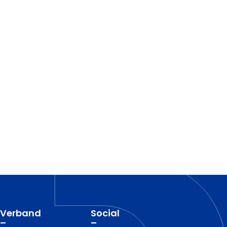
Verband
Social
–
–