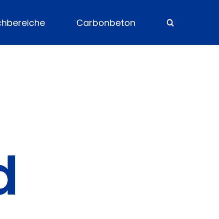
chbereiche
Carbonbeton
d