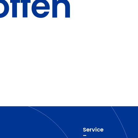
offen
Service
–