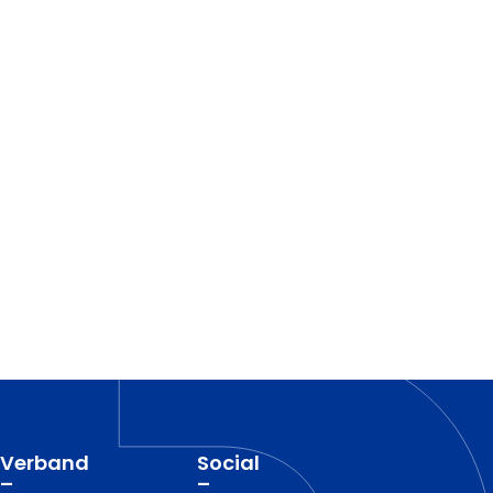
Verband
Social
–
–