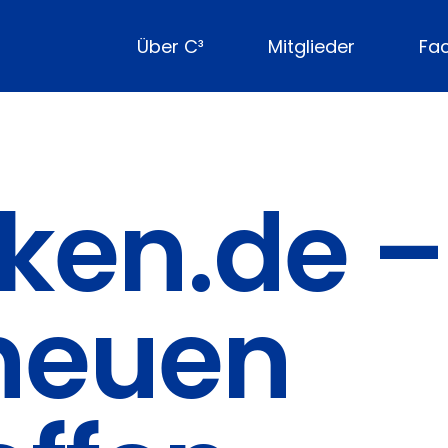
Über C³
Mitglieder
Fa
nken.de 
neuen