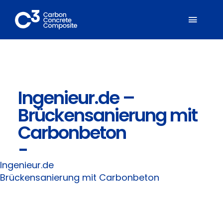
Zum
Inhalt
Toggl
springen
Naviga
Über C³
Ingenieur.de –
Mitglieder
Brückensanierung mit
Fachbereiche
Carbonbeton
-
Carbonbeton
Ingenieur.de
Brückensanierung mit Carbonbeton
Suche
nach: