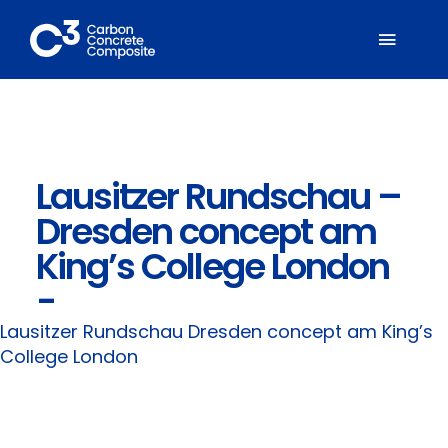
Zum
Inhalt
Toggl
springen
Naviga
Über C³
Lausitzer Rundschau –
Mitglieder
Dresden concept am
Fachbereiche
King’s College London
-
Carbonbeton
Lausitzer Rundschau
Dresden concept am King’s
College London
Suche
nach: