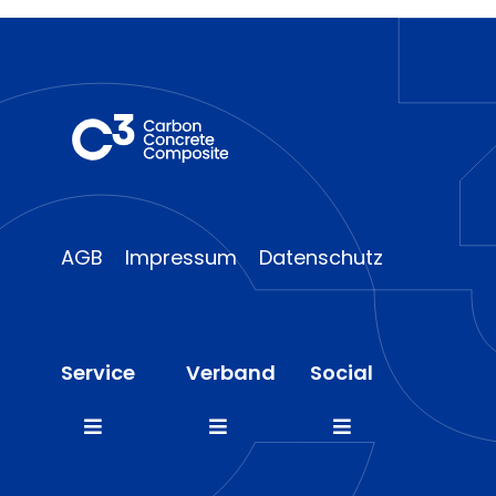
AGB
Impressum
Datenschutz
Service
Verband
Social
Toggle
Toggle
Toggle
Navigation
Navigation
Navigation
FAQ
Mitglieder
LinkedIn