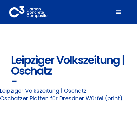
Zum
Inhalt
Toggl
springen
Naviga
Über C³
Leipziger Volkszeitung |
Mitglieder
Oschatz
Fachbereiche
-
Leipziger Volkszeitung | Oschatz
Carbonbeton
Oschatzer Platten für Dresdner Würfel (print)
Suche
nach: