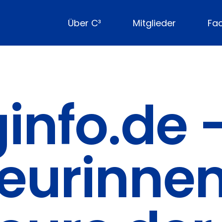
Über C³
Mitglieder
Fa
ginfo.de 
ieurinne