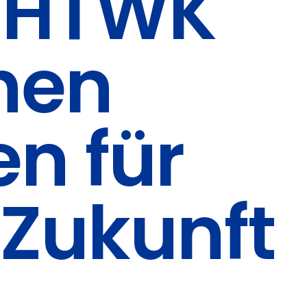
r HTWK
chen
en für
 Zukunft