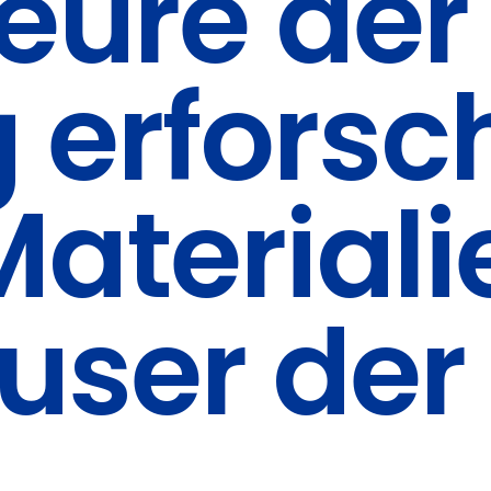
ieure de
g erfors
ateriali
user der