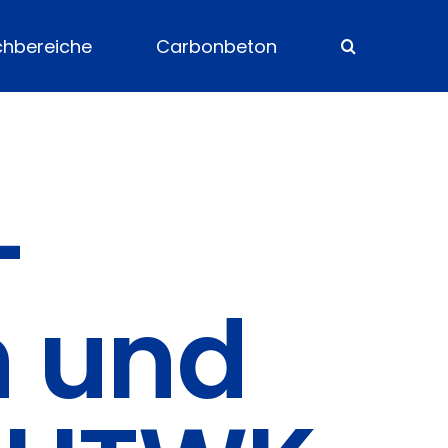
chbereiche
Carbonbeton
–
n und