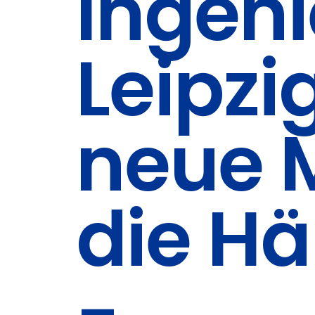
Ingen
Leipzi
neue M
die Hä
-