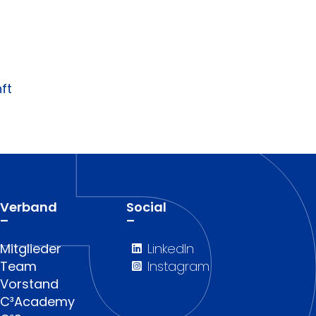
ft
Verband
Social
–
–
Mitglieder
LinkedIn
Team
Instagram
Vorstand
C³Academy