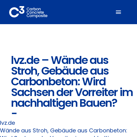
Zum
Inhalt
Toggl
springen
Naviga
Über C³
lvz.de – Wände aus
Mitglieder
Stroh, Gebäude aus
Fachbereiche
Carbonbeton: Wird
Sachsen der Vorreiter im
Carbonbeton
nachhaltigen Bauen?
-
Suche
nach:
lvz.de
Wände aus Stroh, Gebäude aus Carbonbeton: