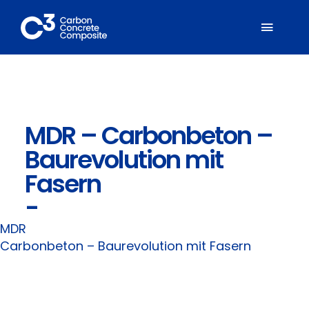
Zum
Inhalt
Toggl
springen
Naviga
Über C³
MDR – Carbonbeton –
Mitglieder
Baurevolution mit
Fachbereiche
Fasern
-
Carbonbeton
MDR
Carbonbeton – Baurevolution mit Fasern
Suche
nach: