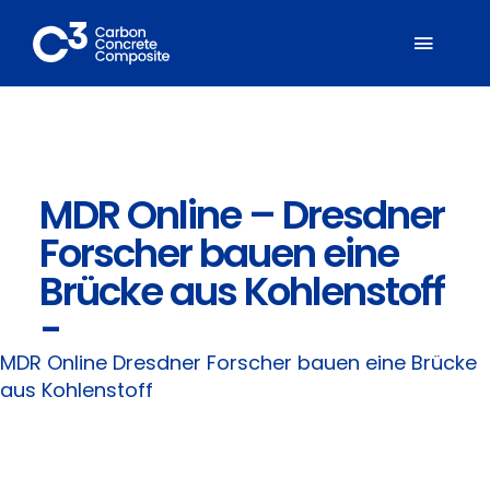
Zum
Inhalt
Toggl
springen
Naviga
Über C³
MDR Online – Dresdner
Mitglieder
Forscher bauen eine
Fachbereiche
Brücke aus Kohlenstoff
-
Carbonbeton
MDR Online
Dresdner Forscher bauen eine Brücke
aus Kohlenstoff
Suche
nach: