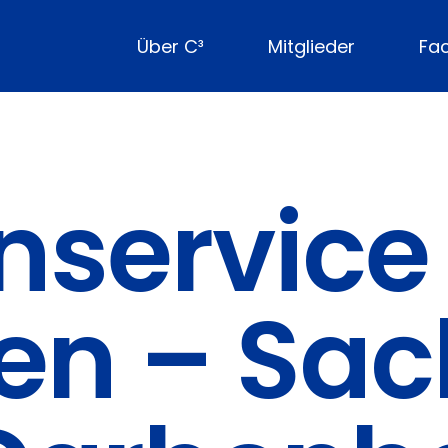
Über C³
Mitglieder
Fa
nservice
en – Sac