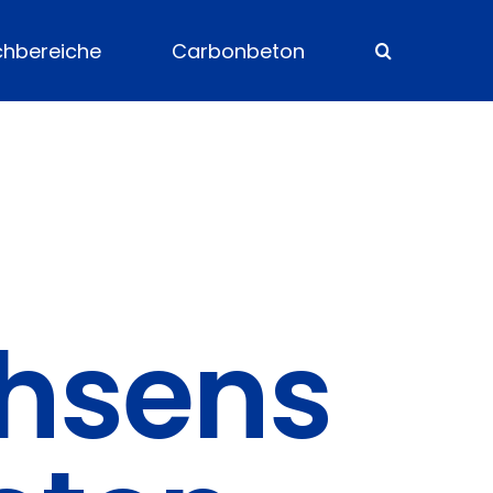
chbereiche
Carbonbeton
hsens