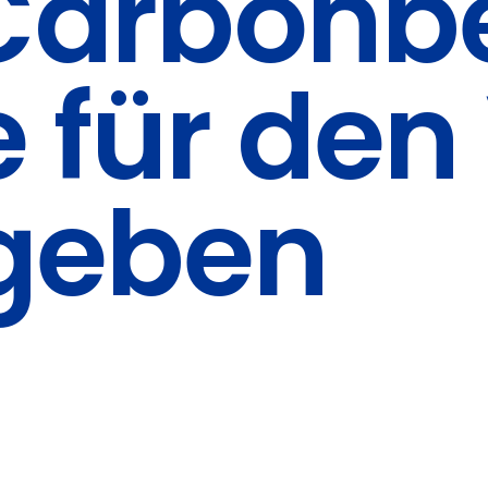
 Carbonb
 für den
egeben