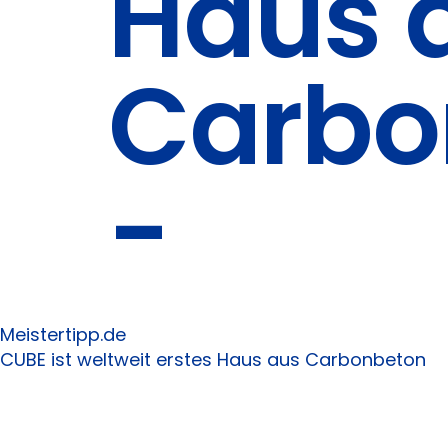
Haus 
Carbo
-
Meistertipp.de
CUBE ist weltweit erstes Haus aus Carbonbeton