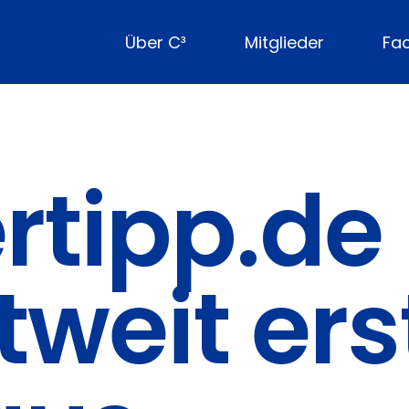
Über C³
Mitglieder
Fa
rtipp.de
ltweit er