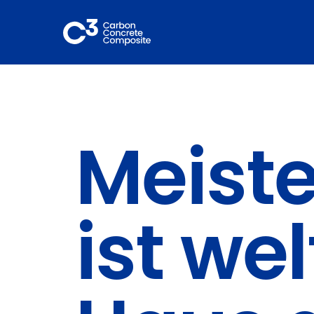
Zum
Inhalt
springen
Meiste
ist we