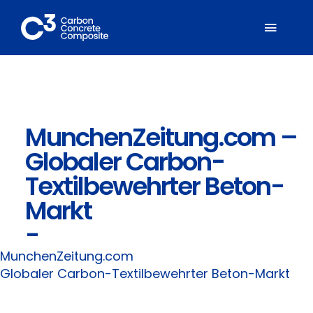
Zum
Inhalt
Toggl
springen
Naviga
Über C³
MunchenZeitung.com –
Mitglieder
Globaler Carbon-
Fachbereiche
Textilbewehrter Beton-
Markt
Carbonbeton
-
MunchenZeitung.com
Suche
Globaler Carbon-Textilbewehrter Beton-Markt
nach: