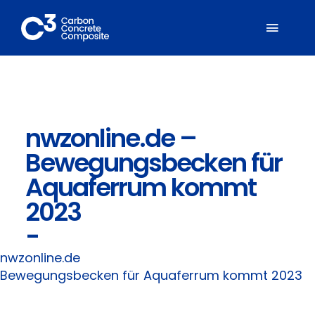
Zum
Inhalt
Toggl
springen
Naviga
Über C³
nwzonline.de –
Mitglieder
Bewegungsbecken für
Fachbereiche
Aquaferrum kommt
2023
Carbonbeton
-
nwzonline.de
Suche
Bewegungsbecken für Aquaferrum kommt 2023
nach: