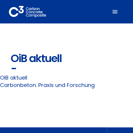
Zum
Inhalt
Toggl
springen
Naviga
Über C³
OiB aktuell
Mitglieder
-
Fachbereiche
OiB aktuell
Carbonbeton. Praxis und Forschung
Carbonbeton
Suche
nach: