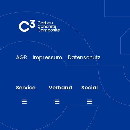
AGB
Impressum
Datenschutz
Service
Verband
Social
Toggle
Toggle
Toggle
Navigation
Navigation
Navigation
FAQ
Mitglieder
LinkedIn