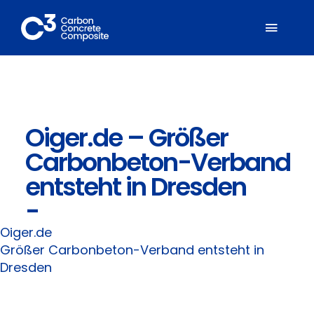
Zum
Inhalt
Toggl
springen
Naviga
Über C³
Oiger.de – Größer
Mitglieder
Carbonbeton-Verband
Fachbereiche
entsteht in Dresden
-
Carbonbeton
Oiger.de
Größer Carbonbeton-Verband entsteht in
Suche
Dresden
nach: