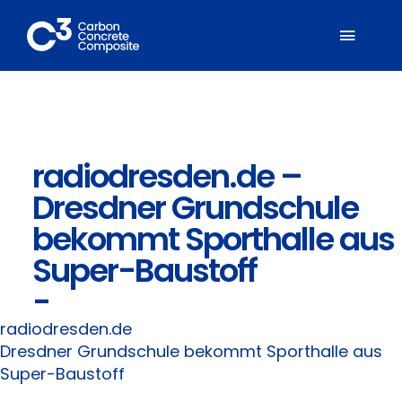
Zum
Inhalt
Toggl
springen
Naviga
Über C³
radiodresden.de –
Mitglieder
Dresdner Grundschule
Fachbereiche
bekommt Sporthalle aus
Super-Baustoff
Carbonbeton
-
radiodresden.de
Suche
Dresdner Grundschule bekommt Sporthalle aus
nach:
Super-Baustoff