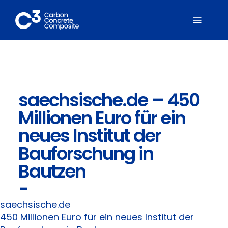
Zum
Inhalt
Toggl
springen
Naviga
Über C³
saechsische.de – 450
Mitglieder
Millionen Euro für ein
Fachbereiche
neues Institut der
Bauforschung in
Carbonbeton
Bautzen
-
Suche
nach:
saechsische.de
450 Millionen Euro für ein neues Institut der