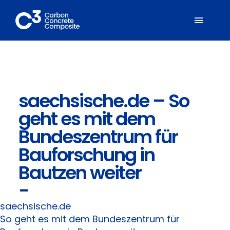
Zum
Inhalt
Toggl
springen
Naviga
Über C³
saechsische.de – So
Mitglieder
geht es mit dem
Fachbereiche
Bundeszentrum für
Bauforschung in
Carbonbeton
Bautzen weiter
-
Suche
nach:
saechsische.de
So geht es mit dem Bundeszentrum für