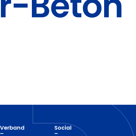
r-Beton
Verband
Social
–
–