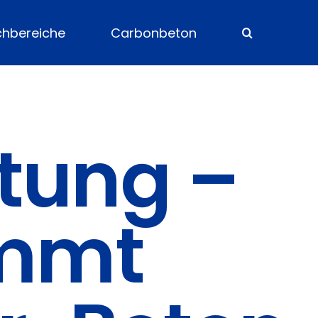
chbereiche
Carbonbeton
tung –
ommt