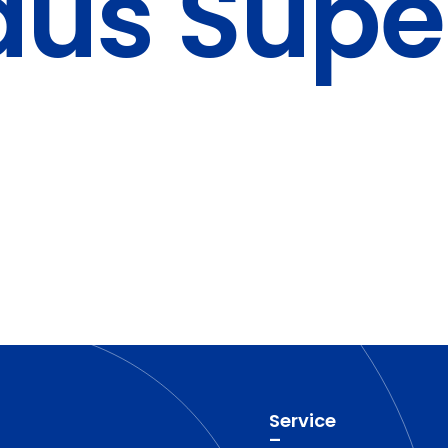
aus Supe
Service
–