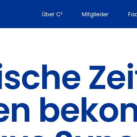
Über C³
Mitglieder
Fa
sche Zei
en bek