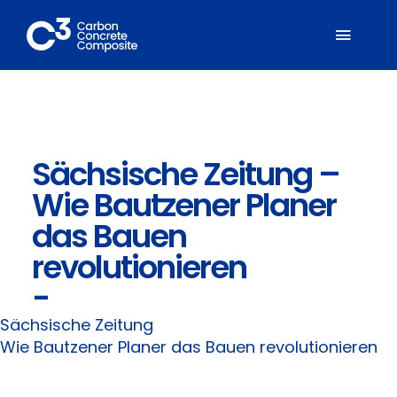
Zum
Inhalt
Toggl
springen
Naviga
Über C³
Sächsische Zeitung –
Mitglieder
Wie Bautzener Planer
Fachbereiche
das Bauen
revolutionieren
Carbonbeton
-
Sächsische Zeitung
Suche
Wie Bautzener Planer das Bauen revolutionieren
nach: