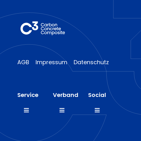
AGB
Impressum
Datenschutz
Service
Verband
Social
Toggle
Toggle
Toggle
Navigation
Navigation
Navigation
FAQ
Mitglieder
LinkedIn