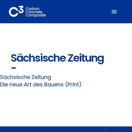
Zum
Inhalt
Toggl
springen
Naviga
Über C³
Sächsische Zeitung
Mitglieder
-
Fachbereiche
Sächsische Zeitung
Die neue Art des Bauens (Print)
Carbonbeton
Suche
nach: