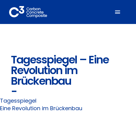
Zum
Inhalt
Toggl
springen
Naviga
Über C³
Tagesspiegel – Eine
Mitglieder
Revolution im
Fachbereiche
Brückenbau
-
Carbonbeton
Tagesspiegel
Eine Revolution im Brückenbau
Suche
nach: